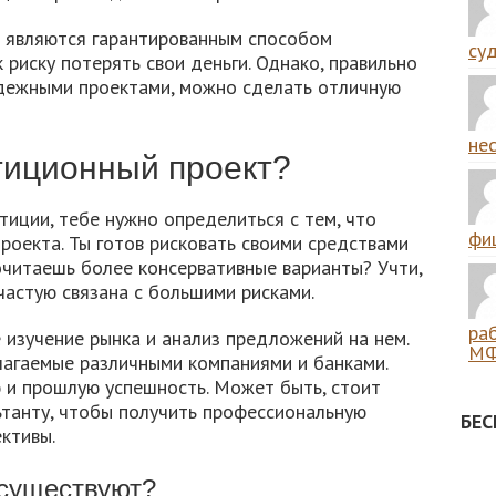
е являются гарантированным способом
суд
 риску потерять свои деньги. Однако, правильно
адежными проектами, можно сделать отличную
нес
тиционный проект?
иции, тебе нужно определиться с тем, что
фиш
оекта. Ты готов рисковать своими средствами
читаешь более консервативные варианты? Учти,
частую связана с большими рисками.
ра
изучение рынка и анализ предложений на нем.
МФ
лагаемые различными компаниями и банками.
ю и прошлую успешность. Может быть, стоит
ьтанту, чтобы получить профессиональную
БЕ
ктивы.
 существуют?