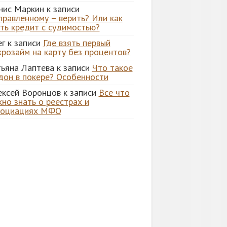
нис Маркин
к записи
правленному – верить? Или как
ять кредит с судимостью?
ег
к записи
Где взять первый
крозайм на карту без процентов?
тьяна Лаптева
к записи
Что такое
дон в покере? Особенности
ексей Воронцов
к записи
Все что
но знать о реестрах и
социациях МФО