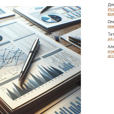
Де
Ис
вз
Ол
ми
Та
ад
Ал
нуж
ас