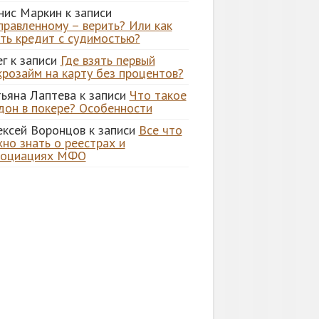
нис Маркин
к записи
правленному – верить? Или как
ять кредит с судимостью?
ег
к записи
Где взять первый
крозайм на карту без процентов?
тьяна Лаптева
к записи
Что такое
дон в покере? Особенности
ексей Воронцов
к записи
Все что
но знать о реестрах и
социациях МФО