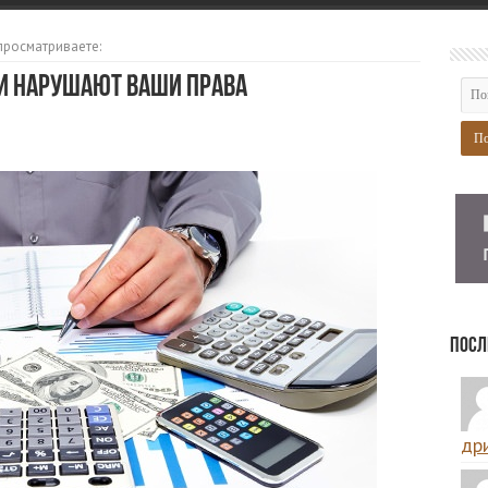
просматриваете:
ни нарушают ваши права
Посл
дри