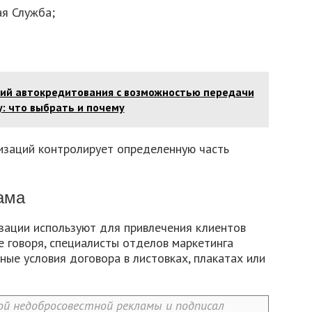
я Служба;
вий автокредитования с возможностью передачи
у: что выбрать и почему
изаций контролирует определенную часть
ама
ации используют для привлечения клиентов
 говоря, специалисты отделов маркетинга
ые условия договора в листовках, плакатах или
й недобросовестной рекламы и подписал