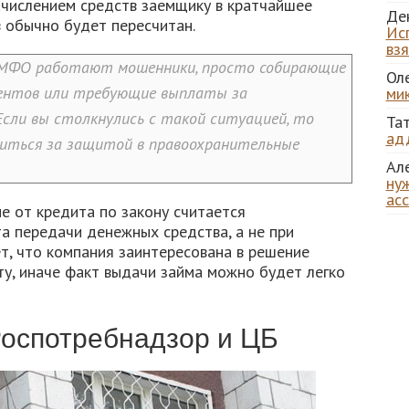
ачислением средств заемщику в кратчайшее
Де
 обычно будет пересчитан.
Ис
вз
 МФО работают мошенники, просто собирающие
Ол
иентов или требующие выплаты за
ми
сли вы столкнулись с такой ситуацией, то
Та
ад
титься за защитой в правоохранительные
Ал
нуж
ас
ие от кредита по закону считается
а передачи денежных средства, а не при
т, что компания заинтересована в решение
ту, иначе факт выдачи займа можно будет легко
оспотребнадзор и ЦБ