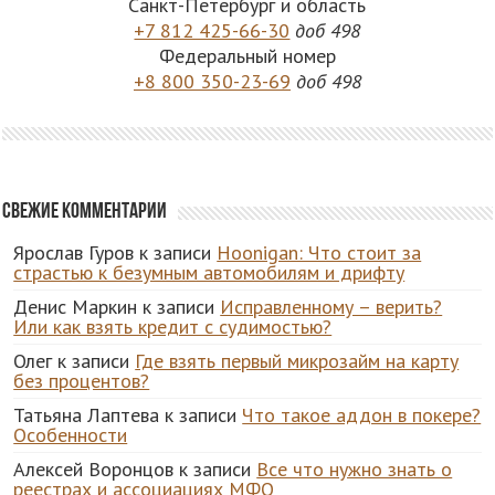
Санкт-Петербург и область
+7 812 425-66-30
доб 498
Федеральный номер
+8 800 350-23-69
доб 498
Свежие комментарии
Ярослав Гуров
к записи
Hoonigan: Что стоит за
страстью к безумным автомобилям и дрифту
Денис Маркин
к записи
Исправленному – верить?
Или как взять кредит с судимостью?
Олег
к записи
Где взять первый микрозайм на карту
без процентов?
Татьяна Лаптева
к записи
Что такое аддон в покере?
Особенности
Алексей Воронцов
к записи
Все что нужно знать о
реестрах и ассоциациях МФО