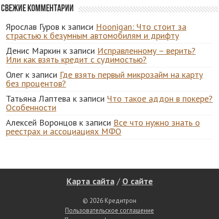
Свежие комментарии
Ярослав Гуров
к записи
Hoonigan: Что стоит за
страстью к безумным автомобилям и дрифту
Денис Маркин
к записи
Исправленному – верить?
Или как взять кредит с судимостью?
Олег
к записи
Где взять первый микрозайм на карту
без процентов?
Татьяна Лаптева
к записи
Что такое аддон в покере?
Особенности
Алексей Воронцов
к записи
Все что нужно знать о
реестрах и ассоциациях МФО
Карта сайта
/
О сайте
© 2026 Кредитрон
Пользовательское соглашение