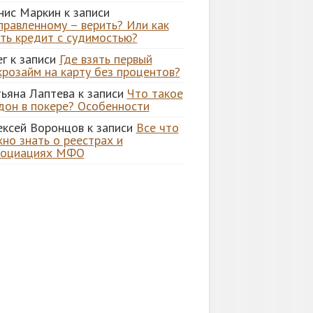
нис Маркин
к записи
правленному – верить? Или как
ять кредит с судимостью?
ег
к записи
Где взять первый
крозайм на карту без процентов?
тьяна Лаптева
к записи
Что такое
дон в покере? Особенности
ексей Воронцов
к записи
Все что
но знать о реестрах и
социациях МФО