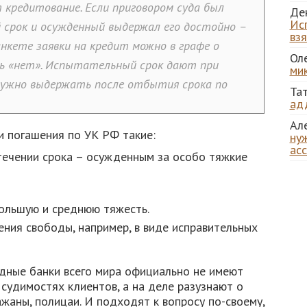
кредитование. Если приговором суда был
Де
Ис
срок и осужденный выдержал его достойно –
вз
нкете заявки на кредит можно в графе о
Ол
ь «нет». Испытательный срок дают при
ми
 нужно выдержать после отбытия срока по
Та
ад
Ал
и погашения по УК РФ такие:
нуж
ас
течении срока – осужденным за особо тяжкие
большую и среднюю тяжесть.
ения свободы, например, в виде исправительных
идные банки всего мира официально не имеют
судимостях клиентов, а на деле разузнают о
ажаны, полицаи. И подходят к вопросу по-своему,