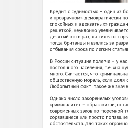
Кредит с судимостью – один из б
и прозрачном» демократически-п
спокойных и адекватных» граждан,
решеткой, неуклонно увеличивает
десятый хоть раз, да сидел в тюр
тогда британцы и взялись за раз
отбывания срока по легким статьям
В России ситуация полегче – у нас
постоянного населения, т.е. «на ц
много. Считается, что криминальн
общественную мораль, если доля с
Любопытный факт: такое же значе
Однако число закоренелых уголовн
криминалитет – образ жизни, оста
современных зэков по тюремной те
сорвавшиеся или просто попавшие 
обстоятельств. Для таких огромно