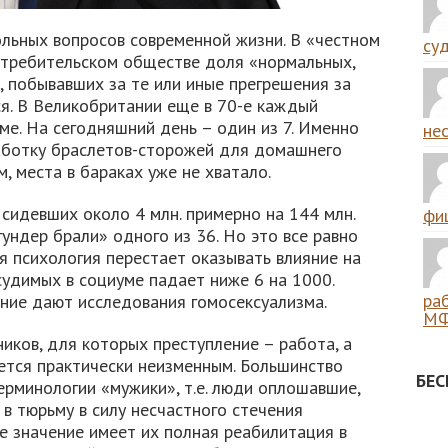
ольных вопросов современной жизни. В «честном
суд
отребительском обществе доля «нормальных,
 побывавших за те или иные прегрешения за
ся. В Великобритании еще в 70-е каждый
ьме. На сегодняшний день – один из 7. Именно
нес
работку браслетов-сторожей для домашнего
, места в бараках уже не хватало.
 сидевших около 4 млн. примерно на 144 млн.
фиш
угундер брали» одного из 36. Но это все равно
ая психология перестает оказывать влияние на
удимых в социуме падает ниже 6 на 1000.
ра
ние дают исследования гомосексуализма.
МФ
иков, для которых преступление – работа, а
ется практически неизменным. Большинство
БЕ
рминологии «мужики», т.е. люди оплошавшие,
в тюрьму в силу несчастного стечения
е значение имеет их полная реабилитация в