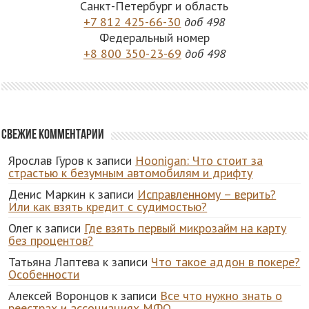
Санкт-Петербург и область
+7 812 425-66-30
доб 498
Федеральный номер
+8 800 350-23-69
доб 498
Свежие комментарии
Ярослав Гуров
к записи
Hoonigan: Что стоит за
страстью к безумным автомобилям и дрифту
Денис Маркин
к записи
Исправленному – верить?
Или как взять кредит с судимостью?
Олег
к записи
Где взять первый микрозайм на карту
без процентов?
Татьяна Лаптева
к записи
Что такое аддон в покере?
Особенности
Алексей Воронцов
к записи
Все что нужно знать о
реестрах и ассоциациях МФО