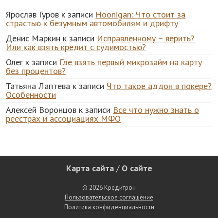
Ярослав Гуров
к записи
Hoonigan: Что стоит за
страстью к безумным автомобилям и дрифту
Денис Маркин
к записи
Исправленному – верить?
Или как взять кредит с судимостью?
Олег
к записи
Где взять первый микрозайм на карту
без процентов?
Татьяна Лаптева
к записи
Что такое аддон в покере?
Особенности
Алексей Воронцов
к записи
Все что нужно знать о
реестрах и ассоциациях МФО
Карта сайта
/
О сайте
© 2026 Кредитрон
Пользовательское соглашение
Политика конфиденциальности