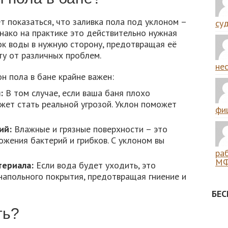
т показаться, что заливка пола под уклоном –
суд
нако на практике это действительно нужная
ок воды в нужную сторону, предотвращая её
ту от различных проблем.
нес
н пола в бане крайне важен:
:
В том случае, если ваша баня плохо
жет стать реальной угрозой. Уклон поможет
фиш
ий:
Влажные и грязные поверхности – это
жения бактерий и грибков. С уклоном вы
ра
МФ
териала:
Если вода будет уходить, это
напольного покрытия, предотвращая гниение и
БЕ
ть?