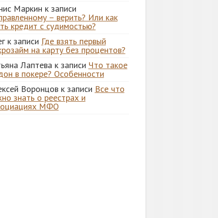
нис Маркин
к записи
правленному – верить? Или как
ять кредит с судимостью?
ег
к записи
Где взять первый
крозайм на карту без процентов?
тьяна Лаптева
к записи
Что такое
дон в покере? Особенности
ексей Воронцов
к записи
Все что
но знать о реестрах и
социациях МФО