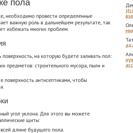
ке пола
Де
Ис
вке, необходимо провести определенные
вз
ает важную роль в дальнейшем результате, так
Ол
ет избежать многих проблем.
ми
Та
ия
ад
Ал
поверхность, на которую будете заливать пол:
нуж
ас
их предметов: строительного мусора, пыли и
е поверхность антисептиками, чтобы
а.
бки
ный угол уклона. Для этого вы можете
аллические щиты:
 всей длине будущего пола.