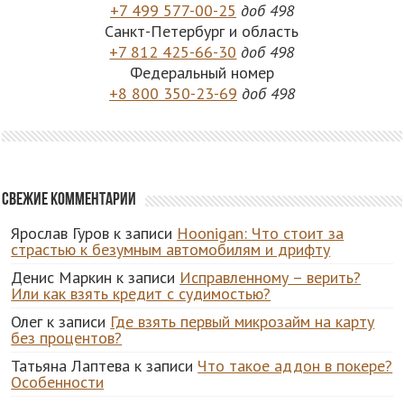
+7 499 577-00-25
доб 498
Санкт-Петербург и область
+7 812 425-66-30
доб 498
Федеральный номер
+8 800 350-23-69
доб 498
Свежие комментарии
Ярослав Гуров
к записи
Hoonigan: Что стоит за
страстью к безумным автомобилям и дрифту
Денис Маркин
к записи
Исправленному – верить?
Или как взять кредит с судимостью?
Олег
к записи
Где взять первый микрозайм на карту
без процентов?
Татьяна Лаптева
к записи
Что такое аддон в покере?
Особенности