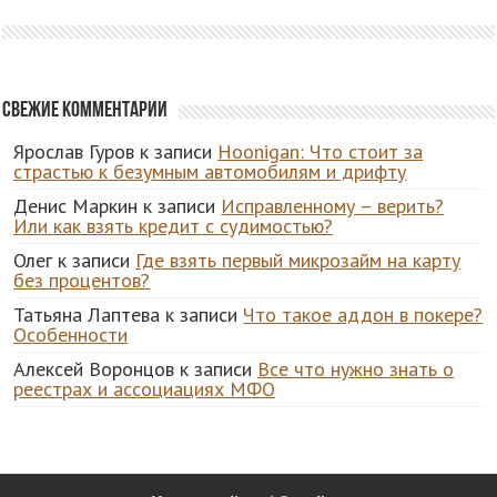
Свежие комментарии
Ярослав Гуров
к записи
Hoonigan: Что стоит за
страстью к безумным автомобилям и дрифту
Денис Маркин
к записи
Исправленному – верить?
Или как взять кредит с судимостью?
Олег
к записи
Где взять первый микрозайм на карту
без процентов?
Татьяна Лаптева
к записи
Что такое аддон в покере?
Особенности
Алексей Воронцов
к записи
Все что нужно знать о
реестрах и ассоциациях МФО