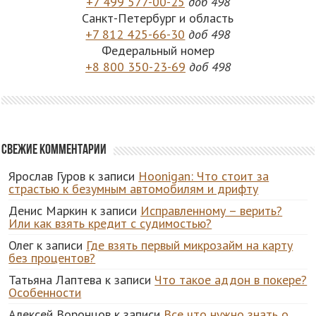
+7 499 577-00-25
доб 498
Санкт-Петербург и область
+7 812 425-66-30
доб 498
Федеральный номер
+8 800 350-23-69
доб 498
Свежие комментарии
Ярослав Гуров
к записи
Hoonigan: Что стоит за
страстью к безумным автомобилям и дрифту
Денис Маркин
к записи
Исправленному – верить?
Или как взять кредит с судимостью?
Олег
к записи
Где взять первый микрозайм на карту
без процентов?
Татьяна Лаптева
к записи
Что такое аддон в покере?
Особенности
Алексей Воронцов
к записи
Все что нужно знать о