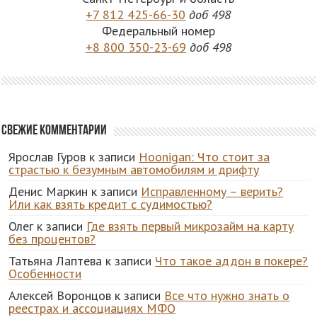
+7 812 425-66-30
доб 498
Федеральный номер
+8 800 350-23-69
доб 498
Свежие комментарии
Ярослав Гуров
к записи
Hoonigan: Что стоит за
страстью к безумным автомобилям и дрифту
Денис Маркин
к записи
Исправленному – верить?
Или как взять кредит с судимостью?
Олег
к записи
Где взять первый микрозайм на карту
без процентов?
Татьяна Лаптева
к записи
Что такое аддон в покере?
Особенности
Алексей Воронцов
к записи
Все что нужно знать о
реестрах и ассоциациях МФО