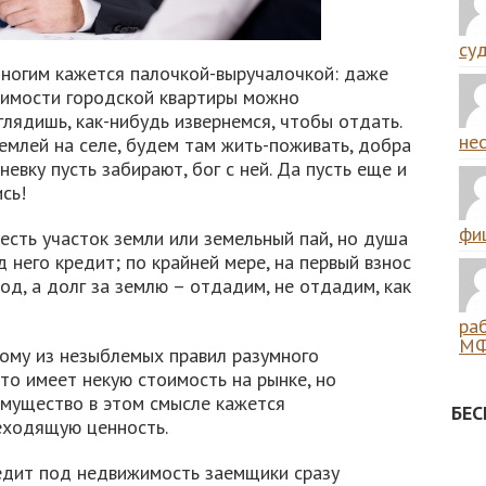
суд
ногим кажется палочкой-выручалочкой: даже
оимости городской квартиры можно
глядишь, как-нибудь извернемся, чтобы отдать.
нес
землей на селе, будем там жить-поживать, добра
евку пусть забирают, бог с ней. Да пусть еще и
сь!
фиш
 есть участок земли или земельный пай, но душа
 него кредит; по крайней мере, на первый взнос
од, а долг за землю – отдадим, не отдадим, как
ра
МФ
ному из незыблемых правил разумного
что имеет некую стоимость на рынке, но
мущество в этом смысле кажется
БЕ
еходящую ценность.
едит под недвижимость заемщики сразу