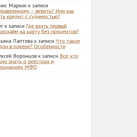
нис Маркин
к записи
правленному – верить? Или как
ять кредит с судимостью?
ег
к записи
Где взять первый
крозайм на карту без процентов?
тьяна Лаптева
к записи
Что такое
дон в покере? Особенности
ексей Воронцов
к записи
Все что
но знать о реестрах и
социациях МФО