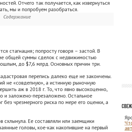
остей. Отчего так получается, как извернуться
ть, мы и попробуем разобраться.
Содержание
я стагнация; попросту говоря – застой. В
ие общей суммы сделок с недвижимостью
ошлым, до $7,6 млрд. Основных причин три.
кадастровая перепись далеко еще не закончены.
й не «совдепную», а истинную рыночную
ршить аж в 2018 г. То, что явно высокоценно,
о и заложено-перезаложено. Остальное
г без чрезмерного риска по мере его оценки, а
Свеж
Яро
в схлынула. Ее составляли или заемщики
Чт
аянные головы, кое-как накопившие на первый
ав