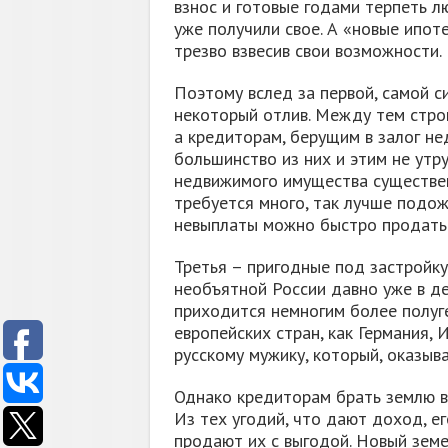
взнос и готовые годами терпеть лю
уже получили свое. А «новые ипоте
трезво взвесив свои возможности.
Поэтому вслед за первой, самой с
некоторый отлив. Между тем строи
а кредиторам, берущим в залог не
большинство из них и этим не утр
недвижимого имущества существенн
требуется много, так лучше подож
невыплаты можно быстро продать
Третья – пригодные под застройку
необъятной России давно уже в де
приходится немногим более полуге
европейских стран, как Германия, 
русскому мужику, который, оказыва
Однако кредиторам брать землю в
Из тех угодий, что дают доход, ег
продают их с выгодой. Новый земе