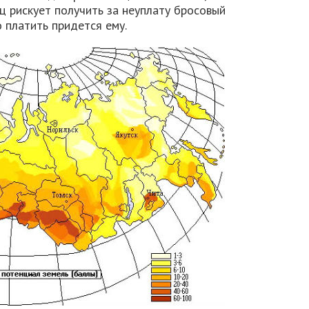
 рискует получить за неуплату бросовый
о платить придется ему.