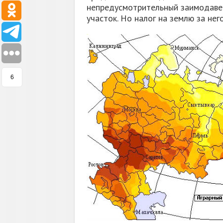
непредусмотрительный заимодавец
участок. Но налог на землю за нег
6