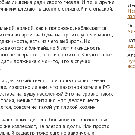
бые лишения ради своего гнезда. И те, и другие
Де
чники» влезают в долги с оглядкой и с опаской,
Ис
вз
Ол
ильной, волной, как и положено, наблюдается
ми
тели во времена бума настроить успели много,
Та
движимость, есть из чего выбирать. Но
ад
уждаются: в ближайшие 5 лет ликвидность
о не возрастет, а то и снизится. Кредитов же
Ал
нуж
дать должника с чем-то, что в случае
ас
.
 и для хозяйственного использования земли
ле. Известно ли вам, что пахотной земли в РФ
ктара на душу населения? Это на уровне таких
Италия, Великобритания. Что делает честь
ется, совсем не такой уж плохой хозяин.
 залог приходится с большой осторожностью.
о же извлекают, не влезая в долги. Или просто
льный кадастр тоже еще не закончен, и